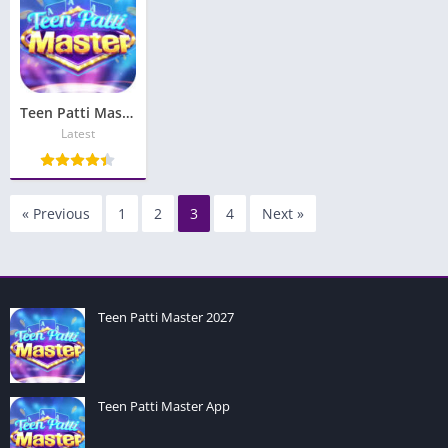
Teen Patti Master Apk download 2025 51 bonus
Latest
« Previous
1
2
3
4
Next »
Teen Patti Master 2027
Teen Patti Master App